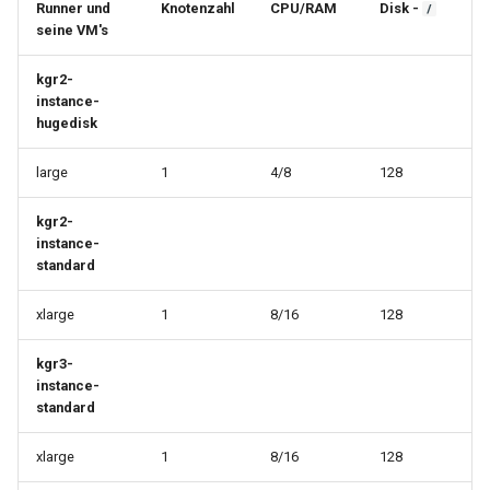
Runner und
Knotenzahl
CPU/RAM
Disk -
/
seine VM's
kgr2-
instance-
hugedisk
large
1
4/8
128
kgr2-
instance-
standard
xlarge
1
8/16
128
kgr3-
instance-
standard
xlarge
1
8/16
128