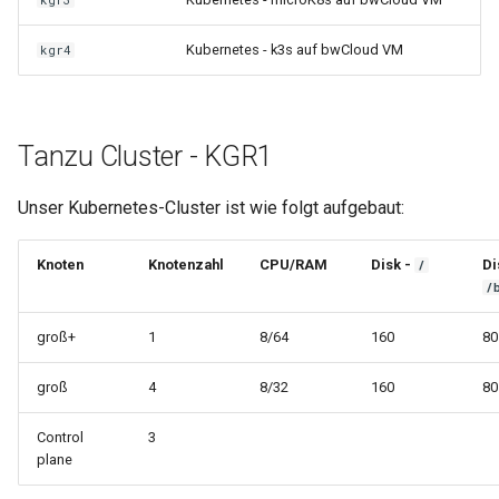
kgr3
i
Kubernetes - k3s auf bwCloud VM
kgr4
t
i
a
Tanzu Cluster - KGR1
l
Unser Kubernetes-Cluster ist wie folgt aufgebaut:
i
s
Knoten
Knotenzahl
CPU/RAM
Disk -
Di
/
/
i
e
groß+
1
8/64
160
80
r
groß
4
8/32
160
80
t
Control
3
plane